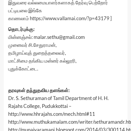
இதுவரை வல்லமையாளர்களாகத் தேர்வு பெற்றோர்
பட்டியலை இங்கே
காணலாம்
https://www.vallamai.com/?p=43179
]
தொடர்புக்கு:
மின்னஞ்சல்: malar.sethu@gmail.com
மு​னைவர் சி.​சேதுராமன்,
தமிழாய்வுத் து​றைத்த​லைவர்,
மாட்சி​மை தங்கிய மன்னர் கல்லூரி,
புதுக்​கோட்​டை.
தரவுகள் தந்துதவிய தளங்கள்:
Dr. S. Sethuraman of Tamil Department of H. H.
Rajahs College, Pudukkottai –
http://www.hhrajahs.com/mech.html#11
http://www.muthukamalam.com/writer/sethuramandr.ht
http://munaivaramani.blogspot.com/2014/03/300114.ht