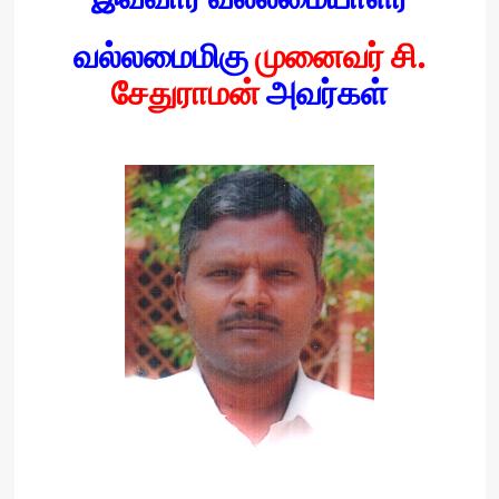
வல்லமைமிகு
மு​னைவர் சி.​
சேதுராமன்
அவர்கள்