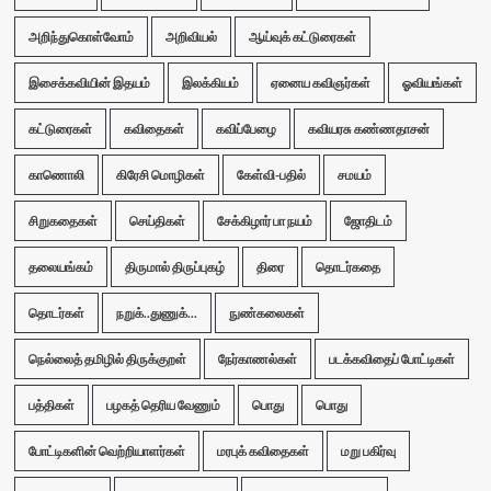
அறிந்துகொள்வோம்
அறிவியல்
ஆய்வுக் கட்டுரைகள்
இசைக்கவியின் இதயம்
இலக்கியம்
ஏனைய கவிஞர்கள்
ஓவியங்கள்
கட்டுரைகள்
கவிதைகள்
கவிப்பேழை
கவியரசு கண்ணதாசன்
காணொலி
கிரேசி மொழிகள்
கேள்வி-பதில்
சமயம்
சிறுகதைகள்
செய்திகள்
சேக்கிழார் பா நயம்
ஜோதிடம்
தலையங்கம்
திருமால் திருப்புகழ்
திரை
தொடர்கதை
தொடர்கள்
நறுக்..துணுக்...
நுண்கலைகள்
நெல்லைத் தமிழில் திருக்குறள்
நேர்காணல்கள்
படக்கவிதைப் போட்டிகள்
பத்திகள்
பழகத் தெரிய வேணும்
பொது
பொது
போட்டிகளின் வெற்றியாளர்கள்
மரபுக் கவிதைகள்
மறு பகிர்வு