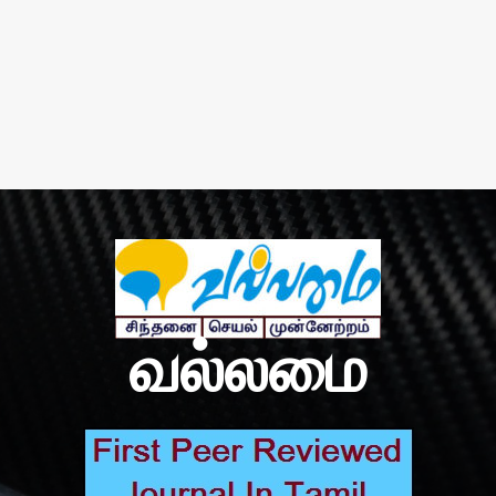
வல்லமை