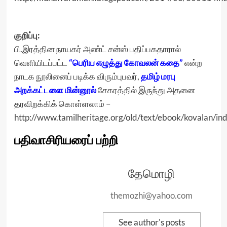
குறிப்பு:
பி.இரத்தின நாயகர் அண்ட் சன்ஸ் பதிப்பகதாரால்
வெளியிடப்பட்ட
“பெரிய எழுத்து ​கோவலன் க​தை”
என்ற
நாடக நூலினைப் படிக்க விரும்புபவர்,
தமிழ் மரபு
அறக்கட்டளை மின்னூல்
சேகரத்தில் இருந்து அதனை
தரவிறக்கிக் கொள்ளலாம் –
http://www.tamilheritage.org/old/text/ebook/kovalan/in
பதிவாசிரியரைப் பற்றி
தேமொழி
themozhi@yahoo.com
See author's posts