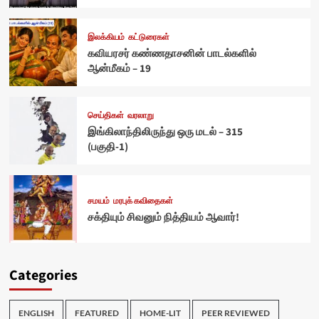
இலக்கியம்
கட்டுரைகள்
கவியரசர் கண்ணதாசனின் பாடல்களில்
ஆன்மீகம் – 19
செய்திகள்
வரலாறு
இங்கிலாந்திலிருந்து ஒரு மடல் – 315
(பகுதி-1)
சமயம்
மரபுக் கவிதைகள்
சக்தியும் சிவனும் நித்தியம் ஆவார்!
Categories
ENGLISH
FEATURED
HOME-LIT
PEER REVIEWED