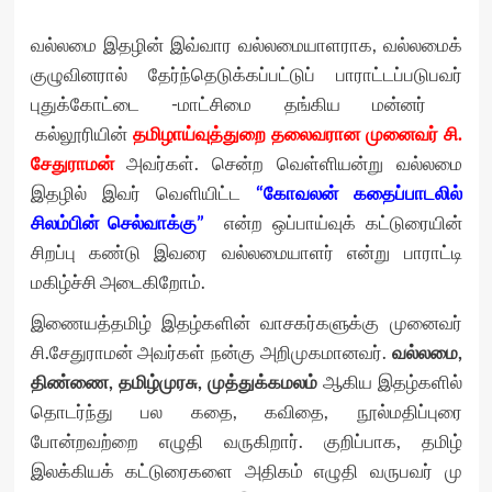
வல்லமை இதழின் இவ்வார வல்லமையாளராக, வல்லமைக்
குழுவினரால் தேர்ந்தெடுக்கப்பட்டுப் பாராட்டப்படுபவர்
புதுக்​கோட்​டை -மாட்சி​மை தங்கிய மன்னர்
கல்லூரியின்
தமிழாய்வுத்து​றை தலைவரான மு​னைவர் சி.​
சேதுராமன்
அவர்கள். சென்ற வெள்ளியன்று வல்லமை
இதழில் இவர் வெளியிட்ட
“கோவலன் கதைப்பாடலில்
சிலம்பின் செல்வாக்கு”
என்ற ஒப்பாய்வுக் கட்டுரையின்
சிறப்பு கண்டு இவரை வல்லமையாளர் என்று பாராட்டி
மகிழ்ச்சி அடைகிறோம்.
இணையத்தமிழ் இதழ்களின் வாசகர்களுக்கு மு​னைவர்
சி.​சேதுராமன் அவர்கள் நன்கு அறிமுகமானவர்.
வல்லமை,
திண்ணை, தமிழ்முரசு, முத்துக்கமலம்
ஆகிய இதழ்களில்
தொடர்ந்து பல கதை, கவிதை, நூல்மதிப்புரை
போன்றவற்றை எழுதி வருகிறார். குறிப்பாக, தமிழ்
இலக்கியக் கட்டுரைகளை அதிகம் எழுதி வருபவர் மு​