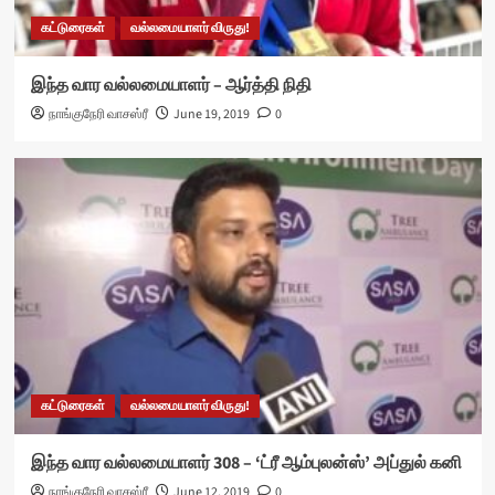
கட்டுரைகள்
வல்லமையாளர் விருது!
இந்த வார வல்லமையாளர் – ஆர்த்தி நிதி
நாங்குநேரி வாசஸ்ரீ
June 19, 2019
0
கட்டுரைகள்
வல்லமையாளர் விருது!
இந்த வார வல்லமையாளர் 308 – ‘ட்ரீ ஆம்புலன்ஸ்’ அப்துல் கனி
நாங்குநேரி வாசஸ்ரீ
June 12, 2019
0