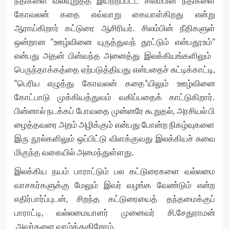
நீதிகளை வலியுறுத்த இயற்றப்பட்ட சிலம்பின் நீதிகளை
கோவலன் கதை எவ்வாறு கையாள்கிறது என்று
ஆராய்கிறார் கட்டுரை ஆசிரியர். சிலம்பின் நீதிகளுள்
ஒன்றான “ஊழ்வினை யுருத்துவந் தூட்டும் என்பதூஉம்”
என்பது அதன் பின்வந்த அ​னைத்து இலக்கியங்களிலும் ​
பெருந்தாக்கத்​தை ஏற்படுத்தியது என்பதைச் சுட்டிக்காட்டி,
“பெரிய எழுத்து ​கோவலன் க​தை”யிலும் ஊழ்வி​னை
கோட்பாடு முக்கியத்துவம் வகிப்பதைக் காட்டுகிறார்.
பின்னால் நடக்கப் ​போவ​தை முன்ன​ரே கூறுதல், அரசியல் பி​
ழைத்தவ​ரை அறம் அழிக்கும் என்பது போன்ற நிகழ்வுகளை
இரு நூல்களிலும் ஒப்பிட்டு விளக்குவது இலக்கியச் சுவை
மிகுந்த வகையில் அமைந்துள்ளது.
இலக்கிய நயம் பாராட்டும் பல கட்டுரைகளை வல்லமை
வாசகர்களுக்கு மேலும் இவர் வழங்க வேண்டும் என்ற
எதிர்பார்ப்புடன், சிறந்த கட்டுரையைத் தந்தமைக்குப்
பாராட்டி, வல்லமையாளர் மு​னைவர் சி.​சேதுராமன்
அவர்களை வாழ்த்துகிறோம்.