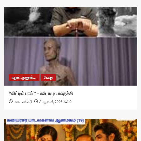
நறுக்..துணுக்...
பொது
“லிட்டில் பாய்” – சுடோமு யமகுச்சி
பவள சங்கரி
August 6, 2026
0