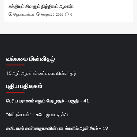
சக்தியும் சிவனும் நித்தியம் ஆவார்!
ஜெயராமசர்மா
August 5, 2026
0
வல்லமை மின்னிதழ்
15 ஆம் ஆண்டில் வல்லமை மின்னிதழ்
புதிய பதிவுகள்
பெரிய புராணம் எனும் பேரமுதம் – பகுதி – 41
“லிட்டில் பாய்” – சுடோமு யமகுச்சி
கவியரசர் கண்ணதாசனின் பாடல்களில் ஆன்மீகம் – 19