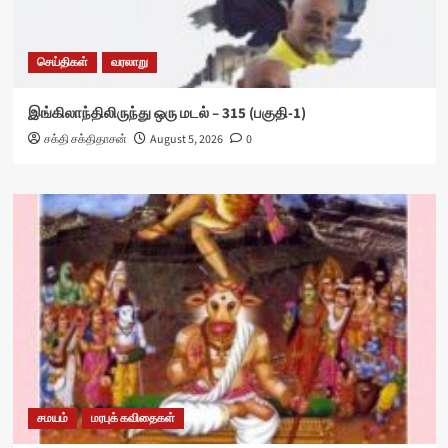
செய்திகள்
வரலாறு
இங்கிலாந்திலிருந்து ஒரு மடல் – 315 (பகுதி-1)
சக்தி சக்திதாசன்
August 5, 2026
0
சமயம்
மரபுக் கவிதைகள்