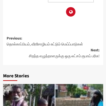
Post
Previous:
தொல்காப்பியம், வீரசோழியம் சுட்டும் மெய்ப்பாடுகள்
navigation
Next:
சிறந்த எழுத்தாளருக்கு ஒரு லட்சம் ரூபாய் பரிசு!
More Stories