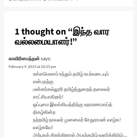
1 thought on “
இந்த வார
வல்லமையாளர்!
”
காவிரிமைந்தன்
says:
February 9, 2015 at 10:25 pm
உள்ளமெலாம் உந்தும் தமிழ் உயர்வடையும்
என்பதற்கு
மன்னர்கல்லூரி தமிழ்த்துறைத் தலைவர்
சாட்சியாகிறார்!
ஒப்புமை இலக்கியத்திற்கு உதாரணமாய்த்
திகழ்கின்ற
நற்றமிழ் நாவலர் முனைவர் சேதுராமன் வாழ்க!
வாழ்கவே!
அற்புதத் திறத்தினால் அருந்தமிழ் வளர்த்திடும்…