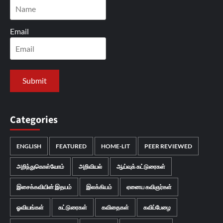
Email
Categories
ENGLISH
FEATURED
HOME-LIT
PEER REVIEWED
அறிந்துகொள்வோம்
அறிவியல்
ஆய்வுக் கட்டுரைகள்
இசைக்கவியின் இதயம்
இலக்கியம்
ஏனைய கவிஞர்கள்
ஓவியங்கள்
கட்டுரைகள்
கவிதைகள்
கவிப்பேழை