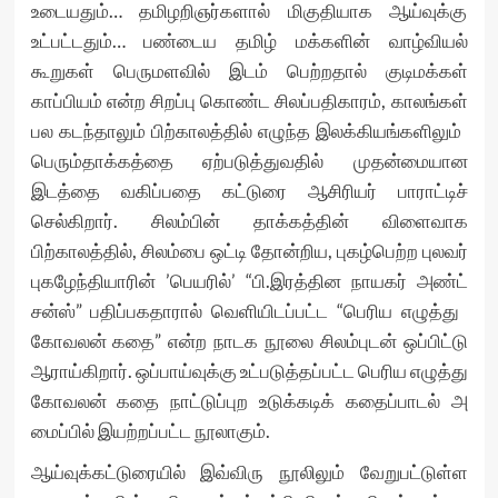
உடையதும்… தமிழறிஞர்களால் மிகுதியாக ஆய்வுக்கு
உட்பட்டதும்… பண்டைய தமிழ் மக்களின் வாழ்வியல்
கூறுகள் பெருமளவில் இடம் பெற்றதால் குடிமக்கள்
காப்பியம் என்ற சிறப்பு கொண்ட சிலப்பதிகாரம், காலங்கள்
பல கடந்தாலும் பிற்காலத்தில் எழுந்த இலக்கியங்களிலும் ​
பெரும்தாக்கத்​தை ஏற்படுத்துவதில் முதன்​மையான
இடத்தை வகிப்பதை கட்டுரை ஆசிரியர் பாராட்டிச்
செல்கிறார். சிலம்பின் தாக்கத்தின் விளைவாக
பிற்காலத்தில், சிலம்பை ஒட்டி தோன்றிய, புகழ்​பெற்ற புலவர்
புக​ழேந்தியாரின் ​’பெயரில்’ “பி.இரத்தின நாயகர் அண்ட்
சன்ஸ்” பதிப்பகதாரால் வெளியிடப்பட்ட “பெரிய எழுத்து ​
கோவலன் க​தை” என்ற நாடக நூலை சிலம்புடன் ஒப்பிட்டு
ஆராய்கிறார். ஒப்பாய்வுக்கு உட்படுத்தப்பட்ட பெரிய எழுத்து
​கோவலன் க​தை நாட்டுப்புற உடுக்கடிக் கதைப்பாடல் அ​
மைப்பி​ல் இயற்றப்பட்ட நூலாகும்.
ஆய்வுக்கட்டுரையில் இவ்விரு நூலிலும் வேறுபட்டுள்ள