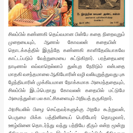
சிலம்பி​ல் கண்ணகி தெய்வமான பின்​பே கதை நி​றைவுறும்
முறையையும், ஆனால் கோவலன் கதையின் ​
தொடக்கத்தில் இருந்தே கண்ணகி காளி​தேவியாகவே
காட்டப்படும் வேற்றுமையை சுட்டுகிறார். பரத்​தைய​ரை
நாடினால் எவ்வா​றெல்லாம் துன்புற ​நேரிடும் என்பதை
மாதகி வசந்தமா​லை ஆகி​யோரின் வழி வலியுறுத்துவது புக​
ழேந்தியாரின் முக்கியமான நோக்கமாக அமைந்ததையும்,
சிலம்பில் இடம்பெறாது கோவலன் கதையில் மட்டுமே
அமைந்துள்ள பல காட்சிகளையும் அறியத் தருகிறார்.
அரசியலில் பிழை செய்தவர்களுக்கு அறமே கூற்றுவன்,
பெருமை மிக்க பத்தினியைப் பெரியோர் தொழுவார்,
ஊழ்வினை தொடர்ந்து வந்து பற்றியே தீரும் என்ற மூன்று