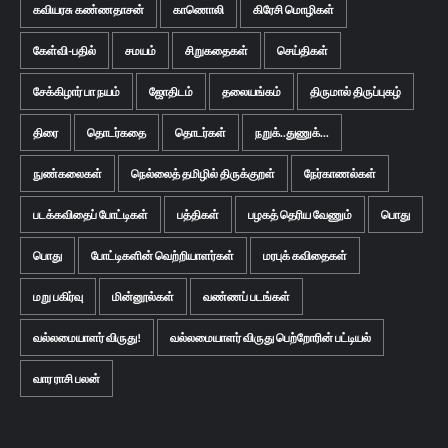
கவியரசு கண்ணதாசன்
காணொலி
கிரேசி மொழிகள்
கேள்வி-பதில்
சமயம்
சிறுகதைகள்
செய்திகள்
சேக்கிழார் பா நயம்
ஜோதிடம்
தலையங்கம்
திருமால் திருப்புகழ்
திரை
தொடர்கதை
தொடர்கள்
நறுக்..துணுக்...
நுண்கலைகள்
நெல்லைத் தமிழில் திருக்குறள்
நேர்காணல்கள்
படக்கவிதைப் போட்டிகள்
பத்திகள்
பழகத் தெரிய வேணும்
பொது
பொது
போட்டிகளின் வெற்றியாளர்கள்
மரபுக் கவிதைகள்
மறு பகிர்வு
மின்னூல்கள்
வண்ணப் படங்கள்
வல்லமையாளர் விருது!
வல்லமையாளர் விருது பெற்றோரின் பட்டியல்
வார ராசி பலன்