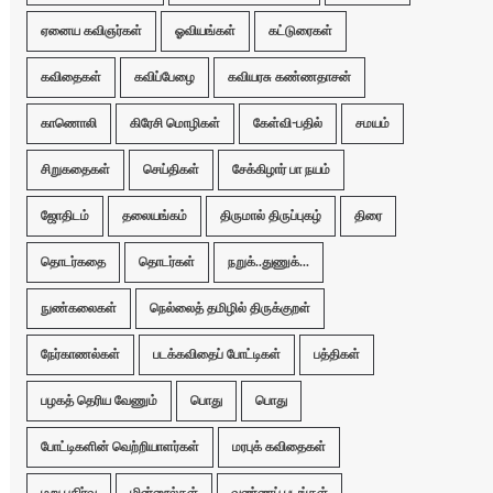
ஏனைய கவிஞர்கள்
ஓவியங்கள்
கட்டுரைகள்
கவிதைகள்
கவிப்பேழை
கவியரசு கண்ணதாசன்
காணொலி
கிரேசி மொழிகள்
கேள்வி-பதில்
சமயம்
சிறுகதைகள்
செய்திகள்
சேக்கிழார் பா நயம்
ஜோதிடம்
தலையங்கம்
திருமால் திருப்புகழ்
திரை
தொடர்கதை
தொடர்கள்
நறுக்..துணுக்...
நுண்கலைகள்
நெல்லைத் தமிழில் திருக்குறள்
நேர்காணல்கள்
படக்கவிதைப் போட்டிகள்
பத்திகள்
பழகத் தெரிய வேணும்
பொது
பொது
போட்டிகளின் வெற்றியாளர்கள்
மரபுக் கவிதைகள்