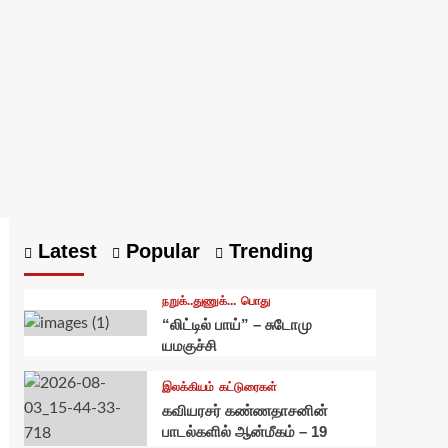
Latest
Popular
Trending
நறுக்..துணுக்...
பொது
“லிட்டில் பாய்” – சுடோமு
யமகுச்சி
இலக்கியம்
கட்டுரைகள்
கவியரசர் கண்ணதாசனின்
பாடல்களில் ஆன்மீகம் – 19