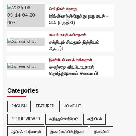
செய்திகள்
வரலாறு
இங்கிலாந்திலிருந்து ஒரு மடல் –
315 (பகுதி-1)
சமயம்
மரபுக் கவிதைகள்
சக்தியும் சிவனும் நித்தியம்
ஆவார்!
இலக்கியம்
மரபுக் கவிதைகள்
அகந்தை விட்டோடினால்
தெரிந்திடுவான் சிவனாய்!
Categories
ENGLISH
FEATURED
HOME-LIT
PEER REVIEWED
அறிந்துகொள்வோம்
அறிவியல்
ஆய்வுக் கட்டுரைகள்
இசைக்கவியின் இதயம்
இலக்கியம்