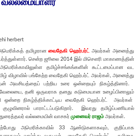
 வல்லமையாளர்
அமெரிக்கத் தமிழரான
வைதேகி ஹெர்பர்ட்
அவர்கள் அனைத்து
ெயர்த்துள்ளார். சென்ற ஜூலை 2014 இல் மிசௌரி மாகாணத்தின்
அமெரிக்காவிலுள்ள தமிழ்ச்சங்கங்களின் கூட்டமைப்பான வட
மிழ் விழாவில் பங்கேற்ற வைதேகி ஹெர்பர்ட் அவர்கள், அனைத்து
யதன் அவசியத்தைப் பற்றிய உரை ஒன்றையும் நிகழ்த்தினார்.
ய வேலையை, தனி ஒருவராக தனது கடுமையான உழைப்பினாலும்
ணி ஒன்றை நிகழ்த்திக்காட்டிய வைதேகி ஹெர்பர்ட் அவர்கள்
ழுவினரால் பாராட்டப்படுகிறார். இவரது தமிழ்ப்பணியால்
ந்துரைத்தவர் வல்லமையின் வாசகர்
முனைவர் ராஜம்
அவர்கள்.
் தற்போது அமெரிக்காவில் 33 ஆண்டுகளாகவும், குறிப்பாக
களாகவும் வாழ்ந்து வருபவர் வைதேகி ஹெர்பர்ட். தமிழை