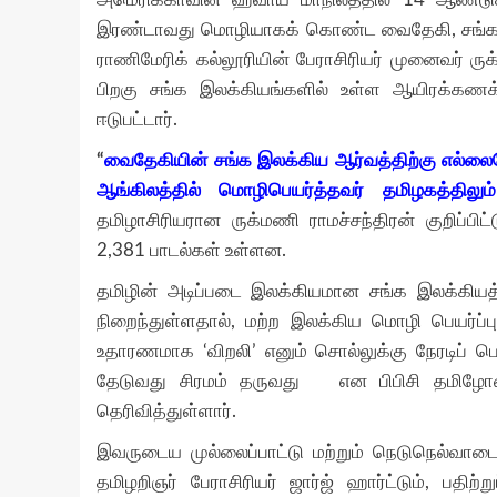
இரண்டாவது மொழியாகக் கொண்ட வைதேகி, சங்க இல
ராணிமேரிக் கல்லூரியின் பேராசிரியர் முனைவர் ரு
பிறகு சங்க இலக்கியங்களில் உள்ள ஆயிரக்கணக்
ஈடுபட்டார்.
“
வைதேகியின் சங்க இலக்கிய ஆர்வத்திற்கு எல்ல
ஆங்கிலத்தில் மொழிபெயர்த்தவர் தமிழகத்திலு
தமிழாசிரியரான ருக்மணி ராமச்சந்திரன் குறிப்பிட
2,381 பாடல்கள் உள்ளன.
தமிழின் அடிப்படை இலக்கியமான சங்க இலக்கியத்த
நிறைந்துள்ளதால், மற்ற இலக்கிய மொழி பெயர்
உதாரணமாக ‘விறலி’ எனும் சொல்லுக்கு நேரடிப் 
தேடுவது சிரமம் தருவது என பிபிசி தமிழோசைக
தெரிவித்துள்ளார்.
இவருடைய முல்லைப்பாட்டு மற்றும் நெடுநெல்வாட
தமிழறிஞர் பேராசிரியர் ஜார்ஜ் ஹார்ட்டும், பதி