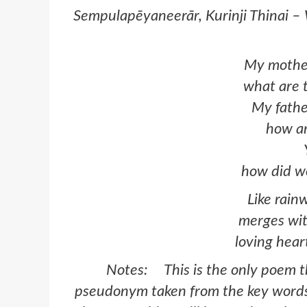
Sempulapēyaneerār, Kurinji Thinai – 
My mother
what are 
My fathe
how ar
how did w
Like rain
merges wit
loving hea
Notes: This is the only poem th
pseudonym taken from the key words