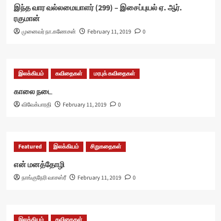
இந்த வார வல்லமையாளர் (299) – இசைப்புயல் ஏ. ஆர்.
ரகுமான்
முனைவர் நா.கணேசன்
February 11, 2019
0
இலக்கியம்
கவிதைகள்
மரபுக் கவிதைகள்
காலை நடை
விவேக்பாரதி
February 11, 2019
0
Featured
இலக்கியம்
சிறுகதைகள்
என் மனத்தோழி
நாங்குநேரி வாசஸ்ரீ
February 11, 2019
0
இலக்கியம்
கவிதைகள்