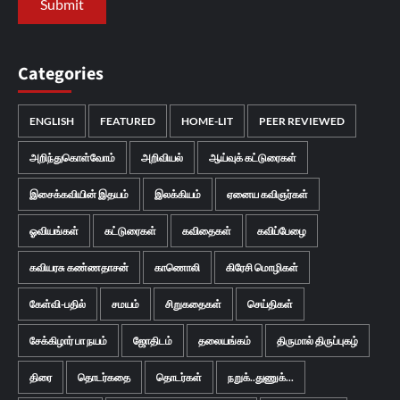
Categories
ENGLISH
FEATURED
HOME-LIT
PEER REVIEWED
அறிந்துகொள்வோம்
அறிவியல்
ஆய்வுக் கட்டுரைகள்
இசைக்கவியின் இதயம்
இலக்கியம்
ஏனைய கவிஞர்கள்
ஓவியங்கள்
கட்டுரைகள்
கவிதைகள்
கவிப்பேழை
கவியரசு கண்ணதாசன்
காணொலி
கிரேசி மொழிகள்
கேள்வி-பதில்
சமயம்
சிறுகதைகள்
செய்திகள்
சேக்கிழார் பா நயம்
ஜோதிடம்
தலையங்கம்
திருமால் திருப்புகழ்
திரை
தொடர்கதை
தொடர்கள்
நறுக்..துணுக்...