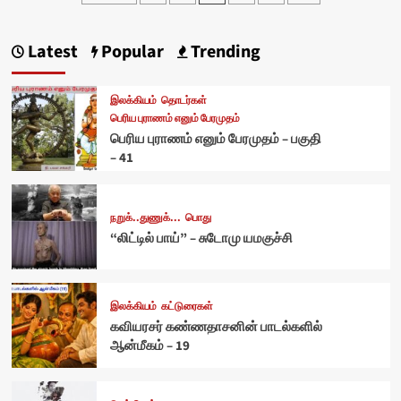
pagination
Latest
Popular
Trending
இலக்கியம்
தொடர்கள்
பெரிய புராணம் எனும் பேரமுதம்
பெரிய புராணம் எனும் பேரமுதம் – பகுதி
– 41
நறுக்..துணுக்...
பொது
“லிட்டில் பாய்” – சுடோமு யமகுச்சி
இலக்கியம்
கட்டுரைகள்
கவியரசர் கண்ணதாசனின் பாடல்களில்
ஆன்மீகம் – 19