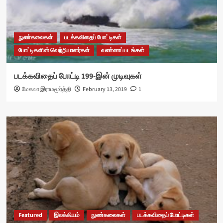
நுண்கலைகள்
படக்கவிதைப் போட்டிகள்
போட்டிகளின் வெற்றியாளர்கள்
வண்ணப் படங்கள்
படக்கவிதைப் போட்டி 199-இன் முடிவுகள்
மேகலா இராமமூர்த்தி
February 13, 2019
1
Featured
இலக்கியம்
நுண்கலைகள்
படக்கவிதைப் போட்டிகள்