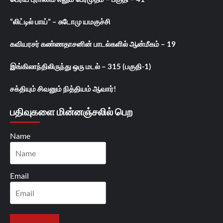
“லிட்டில் பாய்” – சுடோமு யமகுச்சி
கவியரசர் கண்ணதாசனின் பாடல்களில் ஆன்மீகம் – 19
இங்கிலாந்திலிருந்து ஒரு மடல் – 315 (பகுதி-1)
சக்தியும் சிவனும் நித்தியம் ஆவார்!
பதிவுகளை மின்னஞ்சலில் பெற
Name
Email