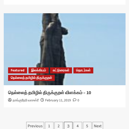
Featured
இலக்கியம்
கட்டுரைகள்
தொடர்கள்
நெல்லைத் தமிழில் திருக்குறள்
நெல்லைத் தமிழில் திருக்குறள் விளக்கம் – 10
நாங்குநேரி வாசஸ்ரீ
February 11, 2019
0
Posts
Previous
1
2
4
5
Next
3