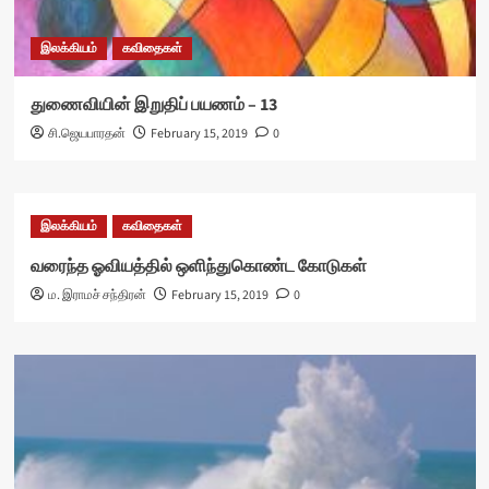
இலக்கியம்
கவிதைகள்
துணைவியின் இறுதிப் பயணம் – 13
சி.ஜெயபாரதன்
February 15, 2019
0
இலக்கியம்
கவிதைகள்
வரைந்த ஓவியத்தில் ஒளிந்துகொண்ட கோடுகள்
ம. இராமச் சந்திரன்
February 15, 2019
0