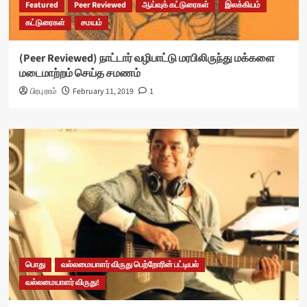
Featured
Peer Reviewed
ஆய்வுக் கட்டுரைகள்
இலக்கியம்
கட்டுரைகள்
சமயம்
(Peer Reviewed) நாட்டார் வழிபாட்டு மரபிலிருந்து மக்களை
மடைமாற்றம் செய்த சமணம்
பிரபு ராம்
February 11, 2019
1
பொது
வல்லமையாளர் விருது பெற்றோரின் பட்டியல்
வல்லமையாளர் விருது!