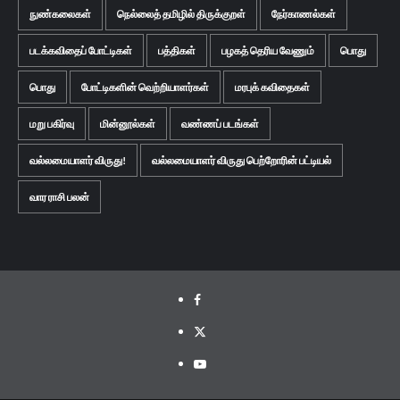
நுண்கலைகள்
நெல்லைத் தமிழில் திருக்குறள்
நேர்காணல்கள்
படக்கவிதைப் போட்டிகள்
பத்திகள்
பழகத் தெரிய வேணும்
பொது
பொது
போட்டிகளின் வெற்றியாளர்கள்
மரபுக் கவிதைகள்
மறு பகிர்வு
மின்னூல்கள்
வண்ணப் படங்கள்
வல்லமையாளர் விருது!
வல்லமையாளர் விருது பெற்றோரின் பட்டியல்
வார ராசி பலன்
Facebook
Twitter
Youtube