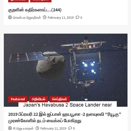
குறளின் கதிர்களாய்…(244)
செண்பக ஜெகதீசன்
February 11, 2019
0
Featured
அறிவியல்
செய்திகள்
2019 பிப்ரவரி 22 இல் ஜப்பான் ஹயபூஸா -2 தளவுலவி “ரியூகு”
முரண்கோளில் தடம் வைக்கப் போகிறது
சி.ஜெயபாரதன்
February 11, 2019
0