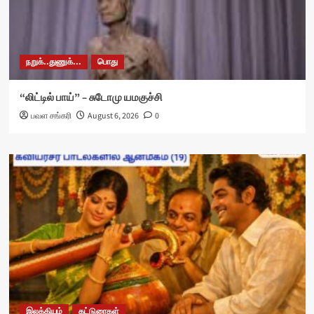
நறுக்..துணுக்...
பொது
“லிட்டில் பாய்” – சுடோமு யமகுச்சி
பவள சங்கரி
August 6, 2026
0
இலக்கியம்
கட்டுரைகள்