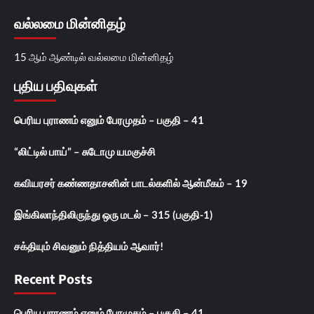
வல்லமை மின்னிதழ்
15 ஆம் ஆண்டில் வல்லமை மின்னிதழ்
புதிய பதிவுகள்
பெரிய புராணம் எனும் பேரமுதம் – பகுதி – 41
“லிட்டில் பாய்” – சுடோமு யமகுச்சி
கவியரசர் கண்ணதாசனின் பாடல்களில் ஆன்மீகம் – 19
இங்கிலாந்திலிருந்து ஒரு மடல் – 315 (பகுதி-1)
சக்தியும் சிவனும் நித்தியம் ஆவார்!
Recent Posts
பெரிய புராணம் எனும் பேரமுதம் – பகுதி – 41