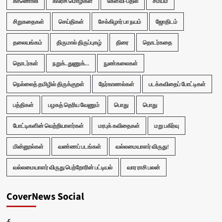
காணொலி
கிரேசி மொழிகள்
கேள்வி-பதில்
சமயம்
சிறுகதைகள்
செய்திகள்
சேக்கிழார் பா நயம்
ஜோதிடம்
தலையங்கம்
திருமால் திருப்புகழ்
திரை
தொடர்கதை
தொடர்கள்
நறுக்..துணுக்...
நுண்கலைகள்
நெல்லைத் தமிழில் திருக்குறள்
நேர்காணல்கள்
படக்கவிதைப் போட்டிகள்
பத்திகள்
பழகத் தெரிய வேணும்
பொது
பொது
போட்டிகளின் வெற்றியாளர்கள்
மரபுக் கவிதைகள்
மறு பகிர்வு
மின்னூல்கள்
வண்ணப் படங்கள்
வல்லமையாளர் விருது!
வல்லமையாளர் விருது பெற்றோரின் பட்டியல்
வார ராசி பலன்
CoverNews Social
Facebook