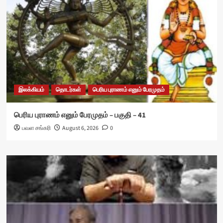
இலக்கியம்
தொடர்கள்
பெரிய புராணம் எனும் பேரமுதம்
பெரிய புராணம் எனும் பேரமுதம் – பகுதி – 41
பவள சங்கரி
August 6, 2026
0