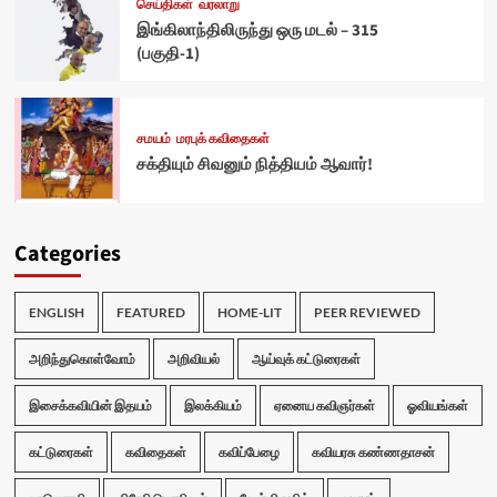
செய்திகள்
வரலாறு
இங்கிலாந்திலிருந்து ஒரு மடல் – 315
(பகுதி-1)
சமயம்
மரபுக் கவிதைகள்
சக்தியும் சிவனும் நித்தியம் ஆவார்!
Categories
ENGLISH
FEATURED
HOME-LIT
PEER REVIEWED
அறிந்துகொள்வோம்
அறிவியல்
ஆய்வுக் கட்டுரைகள்
இசைக்கவியின் இதயம்
இலக்கியம்
ஏனைய கவிஞர்கள்
ஓவியங்கள்
கட்டுரைகள்
கவிதைகள்
கவிப்பேழை
கவியரசு கண்ணதாசன்