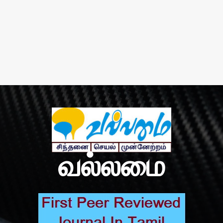
வல்லமை