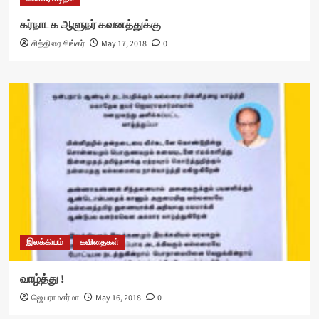
கர்நாடக ஆளுநர் கவனத்துக்கு
சித்திரை சிங்கர்
May 17, 2018
0
இலக்கியம்
கவிதைகள்
வாழ்த்து !
ஜெயராமசர்மா
May 16, 2018
0