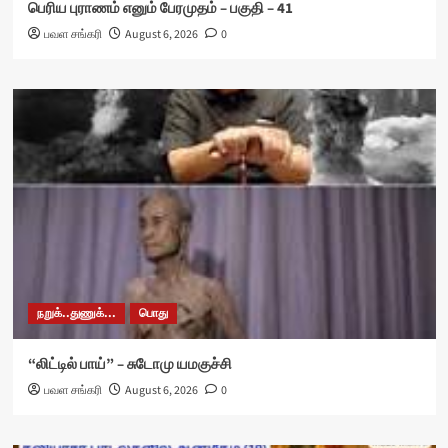
பெரிய புராணம் எனும் பேரமுதம் – பகுதி – 41
பவள சங்கரி
August 6, 2026
0
நறுக்..துணுக்...
பொது
“லிட்டில் பாய்” – சுடோமு யமகுச்சி
பவள சங்கரி
August 6, 2026
0