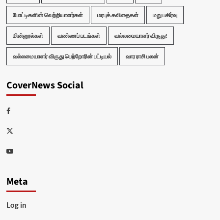
போட்டிகளின் வெற்றியாளர்கள்
மரபுக் கவிதைகள்
மறு பகிர்வு
மின்னூல்கள்
வண்ணப் படங்கள்
வல்லமையாளர் விருது!
வல்லமையாளர் விருது பெற்றோரின் பட்டியல்
வார ராசி பலன்
CoverNews Social
Facebook
Twitter
Youtube
Meta
Log in