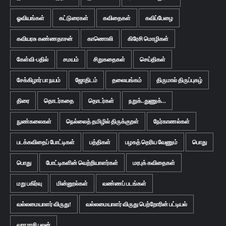
ஓவியங்கள்
கட்டுரைகள்
கவிதைகள்
கவிப்பேழை
கவியரசு கண்ணதாசன்
காணொலி
கிரேசி மொழிகள்
கேள்வி-பதில்
சமயம்
சிறுகதைகள்
செய்திகள்
சேக்கிழார் பா நயம்
ஜோதிடம்
தலையங்கம்
திருமால் திருப்புகழ்
திரை
தொடர்கதை
தொடர்கள்
நறுக்..துணுக்...
நுண்கலைகள்
நெல்லைத் தமிழில் திருக்குறள்
நேர்காணல்கள்
படக்கவிதைப் போட்டிகள்
பத்திகள்
பழகத் தெரிய வேணும்
பொது
பொது
போட்டிகளின் வெற்றியாளர்கள்
மரபுக் கவிதைகள்
மறு பகிர்வு
மின்னூல்கள்
வண்ணப் படங்கள்
வல்லமையாளர் விருது!
வல்லமையாளர் விருது பெற்றோரின் பட்டியல்
வார ராசி பலன்