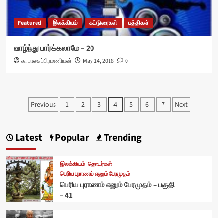
Featured
இலக்கியம்
கட்டுரைகள்
பத்திகள்
வாழ்ந்து பார்க்கலாமே – 20
க. பாலசுப்பிரமணியன்
May 14, 2018
0
Posts
Previous
1
2
3
5
6
7
Next
4
pagination
Latest
Popular
Trending
இலக்கியம்
தொடர்கள்
பெரிய புராணம் எனும் பேரமுதம்
பெரிய புராணம் எனும் பேரமுதம் – பகுதி
– 41