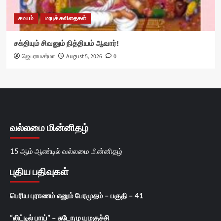
சமயம்
மரபுக் கவிதைகள்
சக்தியும் சிவனும் நித்தியம் ஆவார்!
ஜெயராமசர்மா
August 5, 2026
0
வல்லமை மின்னிதழ்
15 ஆம் ஆண்டில் வல்லமை மின்னிதழ்
புதிய பதிவுகள்
பெரிய புராணம் எனும் பேரமுதம் – பகுதி – 41
“லிட்டில் பாய்” – சுடோமு யமகுச்சி