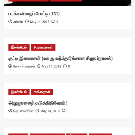
படக்கவிதைப் போட்டி (161)
admin
May 14, 2018
9
இலக்கியம்
சிறுகதைகள்
குட்டி இளவரசன் (வயது வந்தோர்க்கான சிறுவர்நாவல்)
கே.எஸ்.சுதாகர்
May 14, 2018
0
இலக்கியம்
கவிதைகள்
அழுகுரலைத் தடுத்திடுவோம் !
ஜெயராமசர்மா
May 14, 2018
0