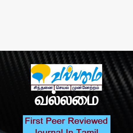
வல்லமை