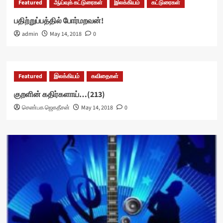
Featured
ஆய்வுக் கட்டுரைகள்
இலக்கியம்
கட்டுரைகள்
பதிற்றுப்பத்தில் போர்மறவன்!
admin
May 14, 2018
0
Featured
இலக்கியம்
கவிதைகள்
குறளின் கதிர்களாய்…(213)
செண்பக ஜெகதீசன்
May 14, 2018
0