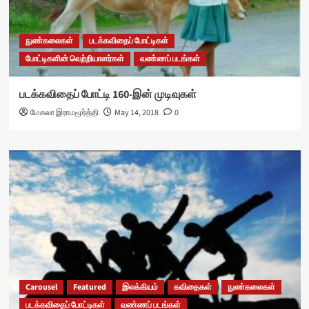
நுண்கலைகள்
படக்கவிதைப் போட்டிகள்
போட்டிகளின் வெற்றியாளர்கள்
வண்ணப் படங்கள்
படக்கவிதைப் போட்டி 160-இன் முடிவுகள்
மேகலா இராமமூர்த்தி
May 14, 2018
0
Carousel
Featured
இலக்கியம்
கவிதைகள்
நுண்கலைகள்
படக்கவிதைப் போட்டிகள்
வண்ணப் படங்கள்