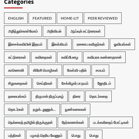
Categories
ENGLISH
FEATURED
HOME-LIT
PEER REVIEWED
அறிந்துகொள்வோம்
அறிவியல்
ஆய்வுக் கட்டுரைகள்
இசைக்கவியின் இதயம்
இலக்கியம்
ஏனைய கவிஞர்கள்
ஓவியங்கள்
கட்டுரைகள்
கவிதைகள்
கவிப்பேழை
கவியரசு கண்ணதாசன்
காணொலி
கிரேசி மொழிகள்
கேள்வி-பதில்
சமயம்
சிறுகதைகள்
செய்திகள்
சேக்கிழார் பா நயம்
ஜோதிடம்
தலையங்கம்
திருமால் திருப்புகழ்
திரை
தொடர்கதை
தொடர்கள்
நறுக்..துணுக்...
நுண்கலைகள்
நெல்லைத் தமிழில் திருக்குறள்
நேர்காணல்கள்
படக்கவிதைப் போட்டிகள்
பத்திகள்
பழகத் தெரிய வேணும்
பொது
பொது