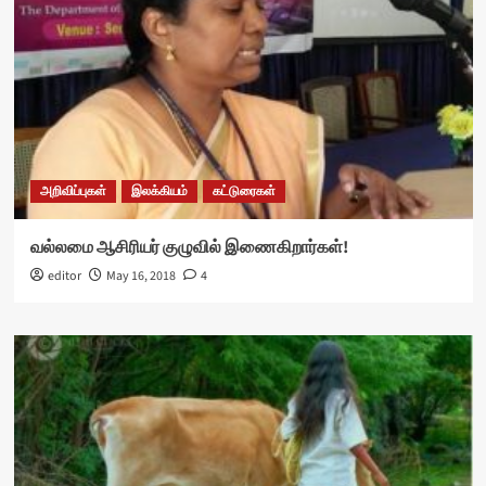
அறிவிப்புகள்
இலக்கியம்
கட்டுரைகள்
வல்லமை ஆசிரியர் குழுவில் இணைகிறார்கள்!
editor
May 16, 2018
4