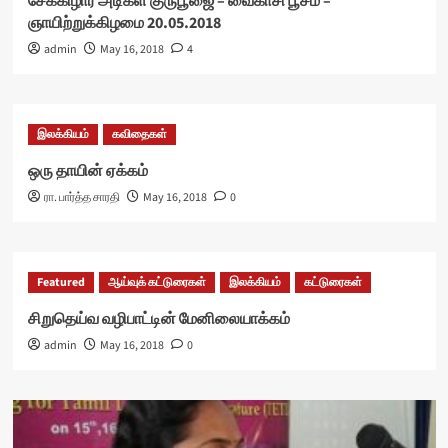
சேக்கிழார் அடிகள் குருபூஜை – வைகாசி பூசம் –
ஞாயிற்றுக்கிழமை 20.05.2018
admin
May 16, 2018
4
இலக்கியம்
கவிதைகள்
ஒரு தாயின் ஏக்கம்
ரா. பார்த்த சாரதி
May 16, 2018
0
Featured
ஆய்வுக் கட்டுரைகள்
இலக்கியம்
கட்டுரைகள்
சிறுதெய்வ வழிபாட்டின் மேனிலையாக்கம்
admin
May 16, 2018
0