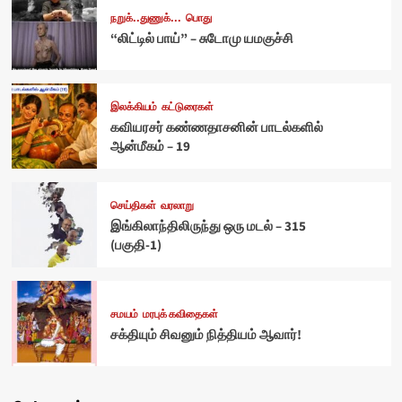
நறுக்..துணுக்...
பொது
“லிட்டில் பாய்” – சுடோமு யமகுச்சி
இலக்கியம்
கட்டுரைகள்
கவியரசர் கண்ணதாசனின் பாடல்களில்
ஆன்மீகம் – 19
செய்திகள்
வரலாறு
இங்கிலாந்திலிருந்து ஒரு மடல் – 315
(பகுதி-1)
சமயம்
மரபுக் கவிதைகள்
சக்தியும் சிவனும் நித்தியம் ஆவார்!