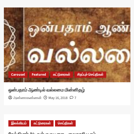
Carousel
Featured
கட்டுரைகள்
சிறப்புச் செய்திகள்
ஒன்பதாம் ஆண்டில் வல்லமை மின்னிதழ்
அண்ணாகண்ணன்
May 16, 2018
7
இலக்கியம்
கட்டுரைகள்
செய்திகள்