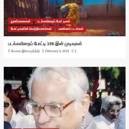
நுண்கலைகள்
படக்கவிதைப் போட்டிகள்
போட்டிகளின் வெற்றியாளர்கள்
வண்ணப் படங்கள்
படக்கவிதைப் போட்டி 198-இன் முடிவுகள்
மேகலா இராமமூர்த்தி
February 5, 2019
2