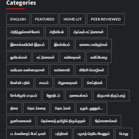
Categories
ENGLISH
FEATURED
HOME-LIT
PEER REVIEWED
அறிந்துகொள்வோம்
அறிவியல்
ஆய்வுக் கட்டுரைகள்
இசைக்கவியின் இதயம்
இலக்கியம்
ஏனைய கவிஞர்கள்
ஓவியங்கள்
கட்டுரைகள்
கவிதைகள்
கவிப்பேழை
கவியரசு கண்ணதாசன்
காணொலி
கிரேசி மொழிகள்
கேள்வி-பதில்
சமயம்
சிறுகதைகள்
செய்திகள்
சேக்கிழார் பா நயம்
ஜோதிடம்
தலையங்கம்
திருமால் திருப்புகழ்
திரை
தொடர்கதை
தொடர்கள்
நறுக்..துணுக்...
நுண்கலைகள்
நெல்லைத் தமிழில் திருக்குறள்
நேர்காணல்கள்
படக்கவிதைப் போட்டிகள்
பத்திகள்
பழகத் தெரிய வேணும்
பொது