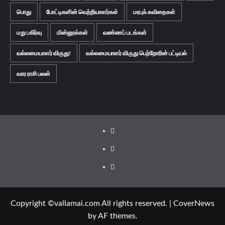
பொது
போட்டிகளின் வெற்றியாளர்கள்
மரபுக் கவிதைகள்
மறு பகிர்வு
மின்னூல்கள்
வண்ணப் படங்கள்
வல்லமையாளர் விருது!
வல்லமையாளர் விருது பெற்றோரின் பட்டியல்
வார ராசி பலன்
Facebook
Twitter
Youtube
Copyright ©vallamai.com All rights reserved.
|
CoverNews
by AF themes.