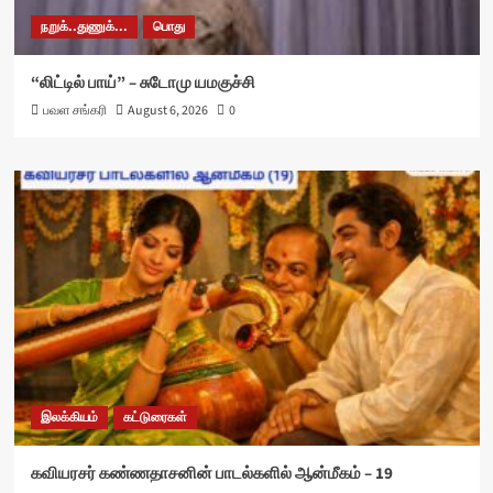
நறுக்..துணுக்...
பொது
“லிட்டில் பாய்” – சுடோமு யமகுச்சி
பவள சங்கரி
August 6, 2026
0
இலக்கியம்
கட்டுரைகள்
கவியரசர் கண்ணதாசனின் பாடல்களில் ஆன்மீகம் – 19