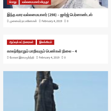
பொது
வல்லமையாளர் விருது!
இந்த வார வல்லமையாளர் (298) – ஜார்ஜ் பெர்னாண்டஸ்
முனைவர் நா.கணேசன்
February 4, 2019
0
ஆய்வுக் கட்டுரைகள்
இலக்கியம்
காலந்தோறும் மாறிவரும் பெண்கள் நிலை – 4
மேகலா இராமமூர்த்தி
February 4, 2019
0