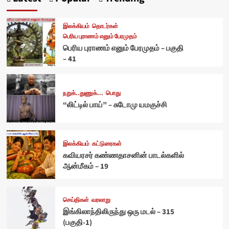
இலக்கியம்
தொடர்கள்
பெரிய புராணம் எனும் பேரமுதம்
பெரிய புராணம் எனும் பேரமுதம் – பகுதி
– 41
நறுக்..துணுக்...
பொது
“லிட்டில் பாய்” – சுடோமு யமகுச்சி
இலக்கியம்
கட்டுரைகள்
கவியரசர் கண்ணதாசனின் பாடல்களில்
ஆன்மீகம் – 19
செய்திகள்
வரலாறு
இங்கிலாந்திலிருந்து ஒரு மடல் – 315
(பகுதி-1)