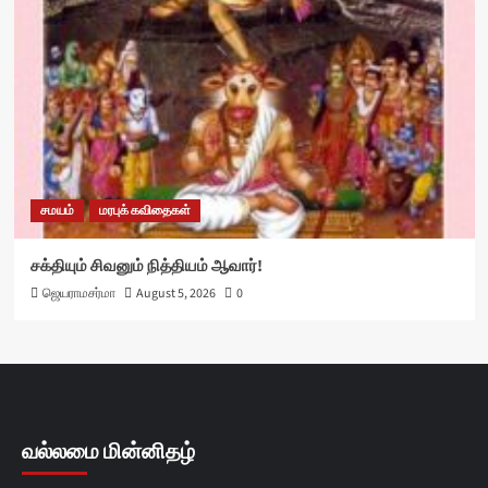
சமயம்
மரபுக் கவிதைகள்
சக்தியும் சிவனும் நித்தியம் ஆவார்!
ஜெயராமசர்மா
August 5, 2026
0
வல்லமை மின்னிதழ்