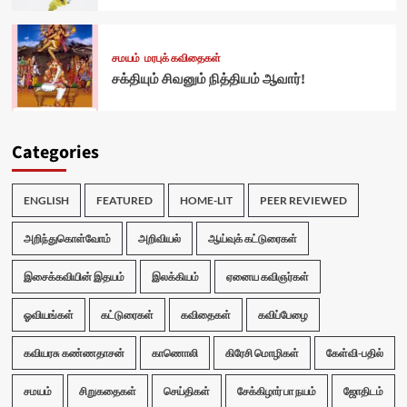
சமயம்
மரபுக் கவிதைகள்
சக்தியும் சிவனும் நித்தியம் ஆவார்!
Categories
ENGLISH
FEATURED
HOME-LIT
PEER REVIEWED
அறிந்துகொள்வோம்
அறிவியல்
ஆய்வுக் கட்டுரைகள்
இசைக்கவியின் இதயம்
இலக்கியம்
ஏனைய கவிஞர்கள்
ஓவியங்கள்
கட்டுரைகள்
கவிதைகள்
கவிப்பேழை
கவியரசு கண்ணதாசன்
காணொலி
கிரேசி மொழிகள்
கேள்வி-பதில்
சமயம்
சிறுகதைகள்
செய்திகள்
சேக்கிழார் பா நயம்
ஜோதிடம்