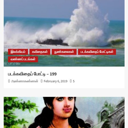
இலக்கியம்
கவிதைகள்
நுண்கலைகள்
படக்கவிதைப் போட்டிகள்
வண்ணப் படங்கள்
படக்கவிதைப் போட்டி – 199
அண்ணாகண்ணன்
February 6, 2019
5