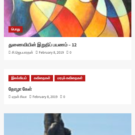
பொது
துணைவியின் இறுதிப் பயணம் – 12
சி.ஜெயபாரதன்
February 8, 2019
0
இலக்கியம்
கவிதைகள்
மரபுக் கவிதைகள்
தோழா கேள்
ஏறன் சிவா
February 8, 2019
0