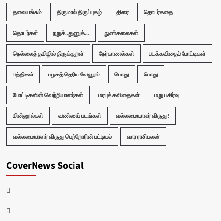
தலையங்கம்
திருமால் திருப்புகழ்
திரை
தொடர்கதை
தொடர்கள்
நறுக்..துணுக்...
நுண்கலைகள்
நெல்லைத் தமிழில் திருக்குறள்
நேர்காணல்கள்
படக்கவிதைப் போட்டிகள்
பத்திகள்
பழகத் தெரிய வேணும்
பொது
பொது
போட்டிகளின் வெற்றியாளர்கள்
மரபுக் கவிதைகள்
மறு பகிர்வு
மின்னூல்கள்
வண்ணப் படங்கள்
வல்லமையாளர் விருது!
வல்லமையாளர் விருது பெற்றோரின் பட்டியல்
வார ராசி பலன்
CoverNews Social
Facebook
Twitter