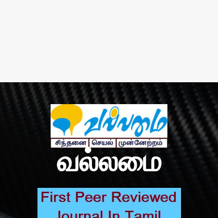
வல்லமை