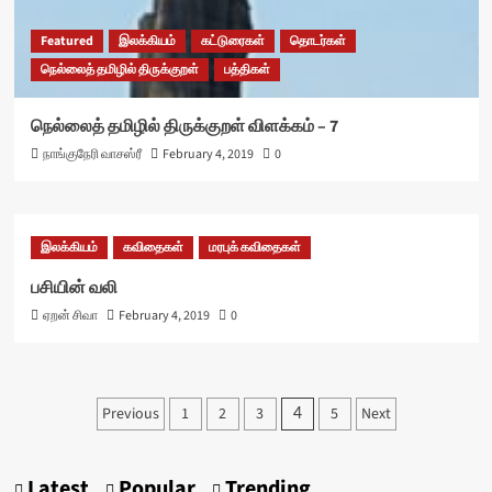
Featured
இலக்கியம்
கட்டுரைகள்
தொடர்கள்
நெல்லைத் தமிழில் திருக்குறள்
பத்திகள்
நெல்லைத் தமிழில் திருக்குறள் விளக்கம் – 7
நாங்குநேரி வாசஸ்ரீ
February 4, 2019
0
இலக்கியம்
கவிதைகள்
மரபுக் கவிதைகள்
பசியின் வலி
ஏறன் சிவா
February 4, 2019
0
Posts
Previous
1
2
3
5
Next
4
pagination
Latest
Popular
Trending