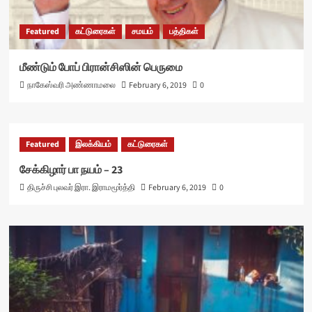
Featured
கட்டுரைகள்
சமயம்
பத்திகள்
மீண்டும் போப் பிரான்சிஸின் பெருமை
நாகேஸ்வரி அண்ணாமலை
February 6, 2019
0
Featured
இலக்கியம்
கட்டுரைகள்
சேக்கிழார் பா நயம் – 23
திருச்சி புலவர் இரா. இராமமூர்த்தி
February 6, 2019
0