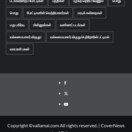
படக்கவிதைப் போட்டிகள்
பத்திகள்
பழகத் தெரிய வேணும்
பொது
பொது
போட்டிகளின் வெற்றியாளர்கள்
மரபுக் கவிதைகள்
மறு பகிர்வு
மின்னூல்கள்
வண்ணப் படங்கள்
வல்லமையாளர் விருது!
வல்லமையாளர் விருது பெற்றோரின் பட்டியல்
வார ராசி பலன்
Facebook
Twitter
Youtube
Copyright ©vallamai.com All rights reserved.
|
CoverNews