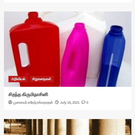
அறிவியல்
சிறுகதைகள்
சிறந்த கிருமிநாசினி
முனைவர் சுரேஷ் ரங்கநாதன்
July 16, 2021
0