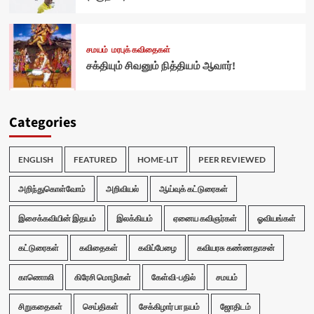
சமயம்
மரபுக் கவிதைகள்
சக்தியும் சிவனும் நித்தியம் ஆவார்!
Categories
ENGLISH
FEATURED
HOME-LIT
PEER REVIEWED
அறிந்துகொள்வோம்
அறிவியல்
ஆய்வுக் கட்டுரைகள்
இசைக்கவியின் இதயம்
இலக்கியம்
ஏனைய கவிஞர்கள்
ஓவியங்கள்
கட்டுரைகள்
கவிதைகள்
கவிப்பேழை
கவியரசு கண்ணதாசன்
காணொலி
கிரேசி மொழிகள்
கேள்வி-பதில்
சமயம்
சிறுகதைகள்
செய்திகள்
சேக்கிழார் பா நயம்
ஜோதிடம்