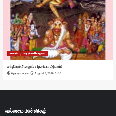
சமயம்
மரபுக் கவிதைகள்
சக்தியும் சிவனும் நித்தியம் ஆவார்!
ஜெயராமசர்மா
August 5, 2026
0
வல்லமை மின்னிதழ்