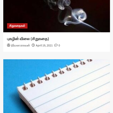
சிறுகதைகள்
புகழின் விலை (சிறுகதை)
நிர்மலா ராகவன்
April 19, 2021
0