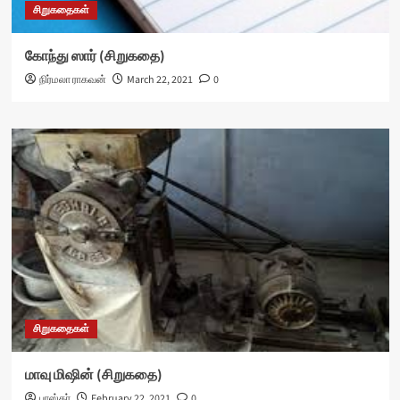
சிறுகதைகள்
கோந்து ஸார் (சிறுகதை)
நிர்மலா ராகவன்
March 22, 2021
0
சிறுகதைகள்
மாவு மிஷின் (சிறுகதை)
பாஸ்கர்
February 22, 2021
0