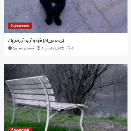
சிறுகதைகள்
கிழவரும் குட்டியும் (சிறுகதை)
நிர்மலா ராகவன்
August 25, 2021
0
சிறுகதைகள்