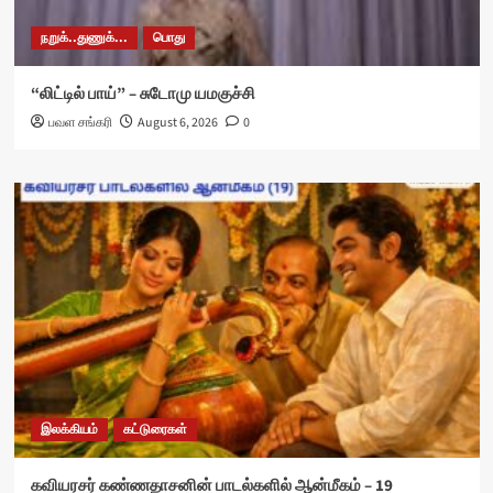
நறுக்..துணுக்...
பொது
“லிட்டில் பாய்” – சுடோமு யமகுச்சி
பவள சங்கரி
August 6, 2026
0
இலக்கியம்
கட்டுரைகள்
கவியரசர் கண்ணதாசனின் பாடல்களில் ஆன்மீகம் – 19