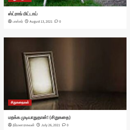
ஸ்ட்ராங் மிட்டாய்
பாஸ்கர்
August 13, 2021
0
சிறுகதைகள்
மறக்க முடியாதுதான்! (சிறுகதை)
நிர்மலா ராகவன்
July 26, 2021
0