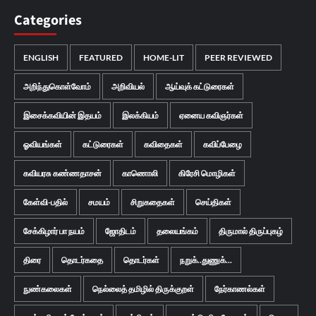
Categories
ENGLISH
FEATURED
HOME-LIT
PEER REVIEWED
அறிந்துகொள்வோம்
அறிவியல்
ஆய்வுக் கட்டுரைகள்
இசைக்கவியின் இதயம்
இலக்கியம்
ஏனைய கவிஞர்கள்
ஓவியங்கள்
கட்டுரைகள்
கவிதைகள்
கவிப்பேழை
கவியரசு கண்ணதாசன்
காணொலி
கிரேசி மொழிகள்
கேள்வி-பதில்
சமயம்
சிறுகதைகள்
செய்திகள்
சேக்கிழார் பா நயம்
ஜோதிடம்
தலையங்கம்
திருமால் திருப்புகழ்
திரை
தொடர்கதை
தொடர்கள்
நறுக்..துணுக்...
நுண்கலைகள்
நெல்லைத் தமிழில் திருக்குறள்
நேர்காணல்கள்