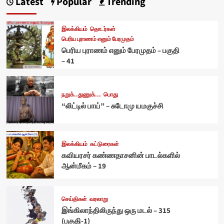
Latest
Popular
Trending
இலக்கியம்
தொடர்கள்
பெரிய புராணம் எனும் பேரமுதம்
பெரிய புராணம் எனும் பேரமுதம் – பகுதி
– 41
நறுக்..துணுக்...
பொது
“லிட்டில் பாய்” – சுடோமு யமகுச்சி
இலக்கியம்
கட்டுரைகள்
கவியரசர் கண்ணதாசனின் பாடல்களில்
ஆன்மீகம் – 19
செய்திகள்
வரலாறு
இங்கிலாந்திலிருந்து ஒரு மடல் – 315
(பகுதி-1)