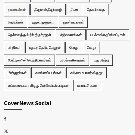
தலையங்கம்
திருமால் திருப்புகழ்
திரை
தொடர்கதை
தொடர்கள்
நறுக்..துணுக்...
நுண்கலைகள்
நெல்லைத் தமிழில் திருக்குறள்
நேர்காணல்கள்
படக்கவிதைப் போட்டிகள்
பத்திகள்
பழகத் தெரிய வேணும்
பொது
பொது
போட்டிகளின் வெற்றியாளர்கள்
மரபுக் கவிதைகள்
மறு பகிர்வு
மின்னூல்கள்
வண்ணப் படங்கள்
வல்லமையாளர் விருது!
வல்லமையாளர் விருது பெற்றோரின் பட்டியல்
வார ராசி பலன்
CoverNews Social
Facebook
Twitter