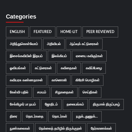
Categories
ENGLISH
FEATURED
HOME-LIT
PEER REVIEWED
அறிந்துகொள்வோம்
அறிவியல்
ஆய்வுக் கட்டுரைகள்
இசைக்கவியின் இதயம்
இலக்கியம்
ஏனைய கவிஞர்கள்
ஓவியங்கள்
கட்டுரைகள்
கவிதைகள்
கவிப்பேழை
கவியரசு கண்ணதாசன்
காணொலி
கிரேசி மொழிகள்
கேள்வி-பதில்
சமயம்
சிறுகதைகள்
செய்திகள்
சேக்கிழார் பா நயம்
ஜோதிடம்
தலையங்கம்
திருமால் திருப்புகழ்
திரை
தொடர்கதை
தொடர்கள்
நறுக்..துணுக்...
நுண்கலைகள்
நெல்லைத் தமிழில் திருக்குறள்
நேர்காணல்கள்