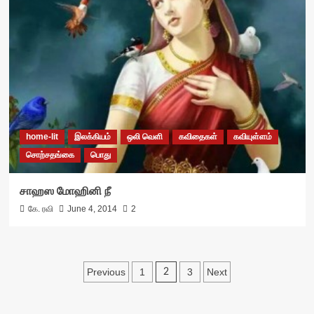
home-lit
இலக்கியம்
ஒலி வெளி
கவிதைகள்
கவியுள்ளம்
சொற்சதங்கை
பொது
சாஹஸ மோஹினி நீ
கே. ரவி
June 4, 2014
2
Posts
Previous
1
3
Next
2
pagination