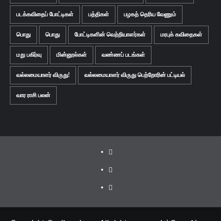
படக்கவிதைப் போட்டிகள்
பத்திகள்
பழகத் தெரிய வேணும்
பொது
பொது
போட்டிகளின் வெற்றியாளர்கள்
மரபுக் கவிதைகள்
மறு பகிர்வு
மின்னூல்கள்
வண்ணப் படங்கள்
வல்லமையாளர் விருது!
வல்லமையாளர் விருது பெற்றோரின் பட்டியல்
வார ராசி பலன்
Facebook
Twitter
Youtube