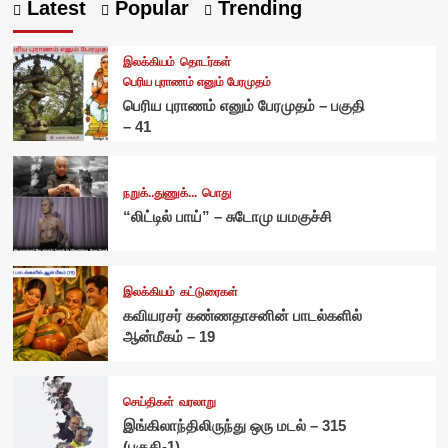
Latest
Popular
Trending
இலக்கியம்
தொடர்கள்
பெரிய புராணம் எனும் பேரமுதம்
பெரிய புராணம் எனும் பேரமுதம் – பகுதி
– 41
நறுக்..துணுக்...
பொது
“லிட்டில் பாய்” – சுடோமு யமகுச்சி
இலக்கியம்
கட்டுரைகள்
கவியரசர் கண்ணதாசனின் பாடல்களில்
ஆன்மீகம் – 19
செய்திகள்
வரலாறு
இங்கிலாந்திலிருந்து ஒரு மடல் – 315
(பகுதி-1)