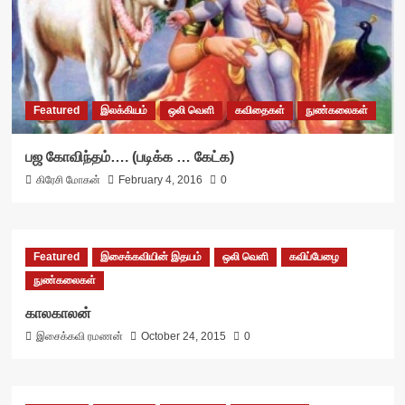
Featured
இலக்கியம்
ஒலி வெளி
கவிதைகள்
நுண்கலைகள்
பஜ கோவிந்தம்…. (படிக்க … கேட்க)
கிரேசி மோகன்
February 4, 2016
0
Featured
இசைக்கவியின் இதயம்
ஒலி வெளி
கவிப்பேழை
நுண்கலைகள்
காலகாலன்
இசைக்கவி ரமணன்
October 24, 2015
0