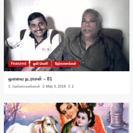
Featured
ஒலி வெளி
நேர்காணல்கள்
ஔவை நடராசன் – 81
அண்ணாகண்ணன்
May 3, 2016
2