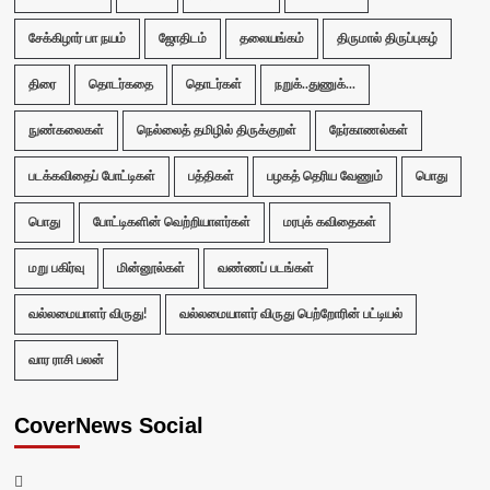
சேக்கிழார் பா நயம்
ஜோதிடம்
தலையங்கம்
திருமால் திருப்புகழ்
திரை
தொடர்கதை
தொடர்கள்
நறுக்..துணுக்...
நுண்கலைகள்
நெல்லைத் தமிழில் திருக்குறள்
நேர்காணல்கள்
படக்கவிதைப் போட்டிகள்
பத்திகள்
பழகத் தெரிய வேணும்
பொது
பொது
போட்டிகளின் வெற்றியாளர்கள்
மரபுக் கவிதைகள்
மறு பகிர்வு
மின்னூல்கள்
வண்ணப் படங்கள்
வல்லமையாளர் விருது!
வல்லமையாளர் விருது பெற்றோரின் பட்டியல்
வார ராசி பலன்
CoverNews Social
Facebook