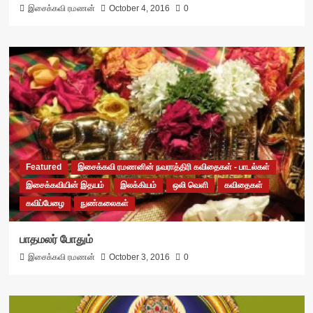
இசைக்கவி ரமணன்
October 4, 2016
0
Featured
இசைக்கவி ரமணனின் நவராத்திரி கவிதைகள் - பாடல்கள்
இசைக்கவியின் இதயம்
இலக்கியம்
ஒலி வெளி
கவிதைகள்
கவிப்பேழை
நுண்கலைகள்
பாதமலர் போதும்
இசைக்கவி ரமணன்
October 3, 2016
0