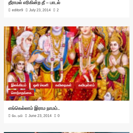
தீராமல் எரிகின்ற தீ – பாடல்
editor9
July 23, 2014
2
இலக்கியம்
ஒலி வெளி
கவிதைகள்
கவியுள்ளம்
சொற்சதங்கை
எங்கெல்லாம் இராம நாமம்..
கே. ரவி
June 23, 2014
0