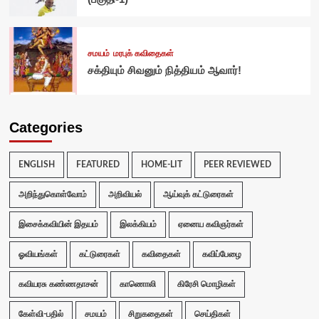
சமயம்
மரபுக் கவிதைகள்
சக்தியும் சிவனும் நித்தியம் ஆவார்!
Categories
ENGLISH
FEATURED
HOME-LIT
PEER REVIEWED
அறிந்துகொள்வோம்
அறிவியல்
ஆய்வுக் கட்டுரைகள்
இசைக்கவியின் இதயம்
இலக்கியம்
ஏனைய கவிஞர்கள்
ஓவியங்கள்
கட்டுரைகள்
கவிதைகள்
கவிப்பேழை
கவியரசு கண்ணதாசன்
காணொலி
கிரேசி மொழிகள்
கேள்வி-பதில்
சமயம்
சிறுகதைகள்
செய்திகள்