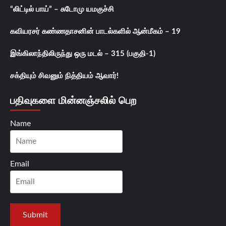
“லிட்டில் பாய்” – சுடோமு யமகுச்சி
கவியரசர் கண்ணதாசனின் பாடல்களில் ஆன்மீகம் – 19
இங்கிலாந்திலிருந்து ஒரு மடல் – 315 (பகுதி-1)
சக்தியும் சிவனும் நித்தியம் ஆவார்!
பதிவுகளை மின்னஞ்சலில் பெற
Name
Email