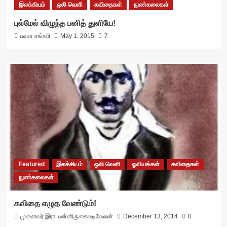
இலக்கியம்
ஒலி வெளி
கவிதைகள்
நுண்கலைகள்
புல்மேல் விழுந்த பனித் துளியே!
பவள சங்கரி
May 1, 2015
7
Featured
இலக்கியம்
ஒலி வெளி
ஓவியங்கள்
கவிதைகள்
நுண்கலைகள்
கவிதை எழுத வேண்டும்!
முனைவர் இரா. பன்னிருகைவடிவேலன்
December 13, 2014
0