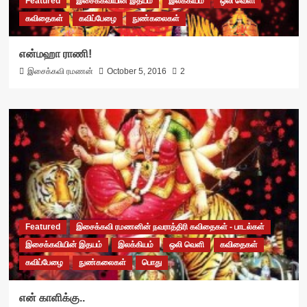
Featured
இசைக்கவியின் இதயம்
இலக்கியம்
ஒலி வெளி
கவிதைகள்
கவிப்பேழை
நுண்கலைகள்
என்மஹா ராணி!
இசைக்கவி ரமணன்
October 5, 2016
2
Featured
இசைக்கவி ரமணனின் நவராத்திரி கவிதைகள் - பாடல்கள்
இசைக்கவியின் இதயம்
இலக்கியம்
ஒலி வெளி
கவிதைகள்
கவிப்பேழை
நுண்கலைகள்
பொது
என் காளிக்கு..