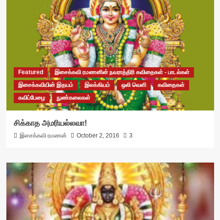
Featured
இசைக்கவி ரமணனின் நவராத்திரி கவிதைகள் - பாடல்கள்
இசைக்கவியின் இதயம்
இலக்கியம்
ஒலி வெளி
கவிதைகள்
கவிப்பேழை
நுண்கலைகள்
சிக்காத அமரியல்லவா!
இசைக்கவி ரமணன்
October 2, 2016
3