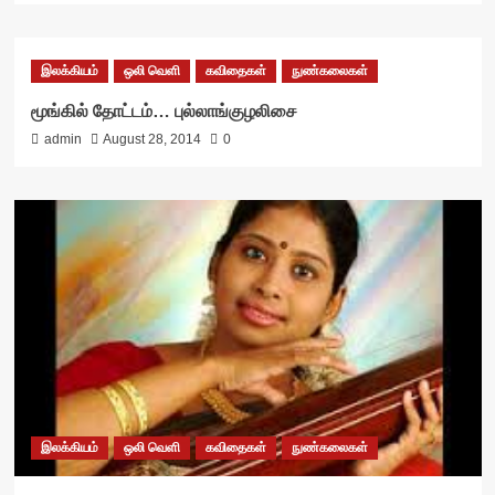
இலக்கியம்
ஒலி வெளி
கவிதைகள்
நுண்கலைகள்
மூங்கில் தோட்டம்… புல்லாங்குழலிசை
admin
August 28, 2014
0
இலக்கியம்
ஒலி வெளி
கவிதைகள்
நுண்கலைகள்