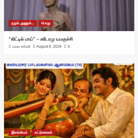
நறுக்..துணுக்...
பொது
“லிட்டில் பாய்” – சுடோமு யமகுச்சி
பவள சங்கரி
August 6, 2026
0
இலக்கியம்
கட்டுரைகள்